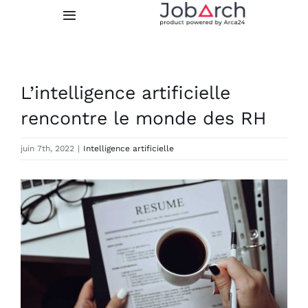
Skip
Toggle
to
Navigation
content
Fonctionnalités
L’intelligence artificielle
Intégrations
rencontre le monde des RH
Prix
juin 7th, 2022
|
Intelligence artificielle
À propos de nous
View
Larger
Image
ESSAI GRATUIT
LOGIN