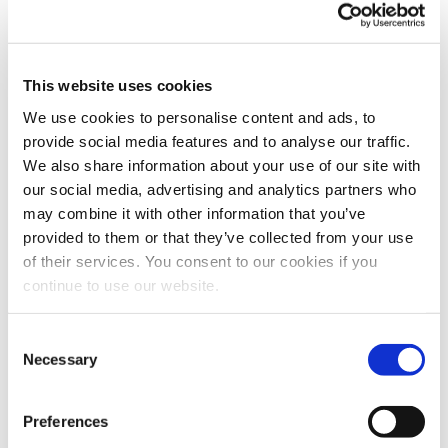
travail.
Il est encore trop tôt pour que la machine
exprime un jugement avec une marge d’erreur
This website uses cookies
similaire à celle de l’homme, mais nous
We use cookies to personalise content and ads, to
travaillons sur de nouveaux développements
provide social media features and to analyse our traffic.
We also share information about your use of our site with
visant à réduire de plus en plus cet écart.
our social media, advertising and analytics partners who
may combine it with other information that you’ve
Ce qui est certain, c’est que l’utilisation
provided to them or that they’ve collected from your use
intensive des nouvelles technologies exigera
of their services. You consent to our cookies if you
que le département RH ait un niveau de
continue to use our website.
qualification plus élevé que l’actuel, car les
activités répétitives ou strictement
Consent
mécaniques seront effectuées
Necessary
Selection
automatiquement.
Preferences