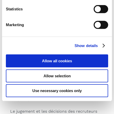
Les avantages
Statistics
Réduire les temps de recrutement et
Marketing
améliorer le processus de recherche et
de sélection des candidats.
Simplifier le processus de recrutement,
Show details
en accélérant les opérations des
recruteurs.
Avoir un suivi des opérations pour créer
Allow all cookies
des informations précieuses, en
suggérant des stratégies basées sur les
Allow selection
données.
Use necessary cookies only
L’avenir
Le jugement et les décisions des recruteurs