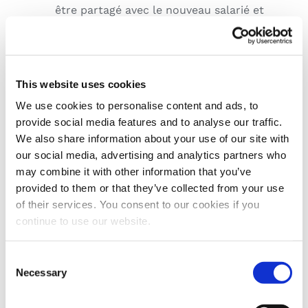
être partagé avec le nouveau salarié et
avec les différents représentants de
l’entreprise qui l’accueilleront afin de
faciliter son intégration dans l’entreprise.
This website uses cookies
Gestion des talents
We use cookies to personalise content and ads, to
provide social media features and to analyse our traffic.
– gestion des
We also share information about your use of our site with
our social media, advertising and analytics partners who
performances –
may combine it with other information that you’ve
provided to them or that they’ve collected from your use
formation
of their services. You consent to our cookies if you
continue to use our website.
Aujourd’hui, la numérisation joue également
Consent
un rôle majeur dans la formation, la gestion et
Necessary
Selection
l’évaluation du personnel.