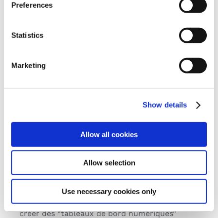
L’inclusion, dans un système automatisé et en
Preferences
même temps intégré, des objectifs de
l’entreprise définis pour les employés, des
Statistics
évaluations des performances, des cours de
formation, facilite le suivi des performances de
Marketing
chaque ressource et permet d’apporter en
temps réel les modifications éventuelles aux
parcours conçus.
Show details
De plus, en fin d’année, il est possible de
Allow all cookies
détecter automatiquement les promotions, les
augmentations de salaire, les nouvelles
formations, dans le but de favoriser
Allow selection
l’épanouissement de chacun.
Use necessary cookies only
Grâce à ces outils “agiles”, il est possible de
créer des “tableaux de bord numériques”