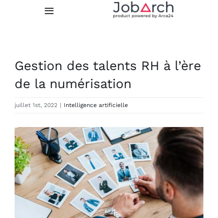
Skip
Toggle
to
Navigation
content
Fonctionnalités
Gestion des talents RH à l’ère
Intégrations
de la numérisation
Prix
juillet 1st, 2022
|
Intelligence artificielle
À propos de nous
View
Larger
Image
ESSAI GRATUIT
LOGIN