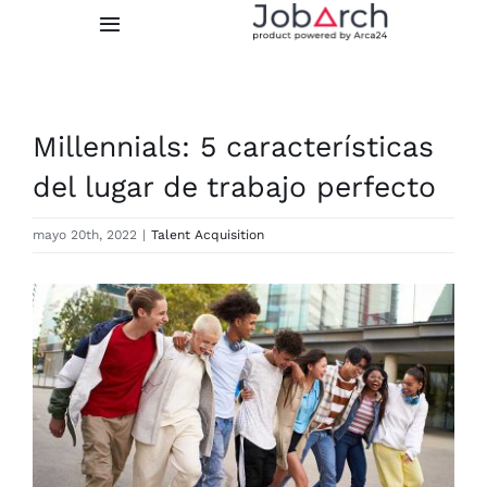
Skip
Toggle
to
Navigation
content
Funcionalidades
Millennials: 5 características
Integraciones
del lugar de trabajo perfecto
Precios
mayo 20th, 2022
|
Talent Acquisition
Quiénes somos
View
Larger
Image
PRUEBA GRATUITA
LOGIN