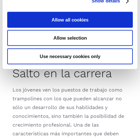
personalmente como profesionalmente en un
Show details
buen ambiente de trabajo. El crecimiento
profesional es una de las consideraciones más
Allow all cookies
importantes que impulsan la elección del lugar
de trabajo. Los Millennials son jóvenes y están
Allow selection
dispuestos a trabajar en un lugar en el que su
necesidad de realización pueda ser satisfecha.
Use necessary cookies only
Salto en la carrera
Los jóvenes ven los puestos de trabajo como
trampolines con los que pueden alcanzar no
sólo un desarrollo de sus habilidades y
conocimientos, sino también la posibilidad de
crecimiento profesional. Una de las
características más importantes que deben