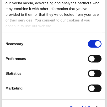
estar en contacto con sus compañeros, a
our social media, advertising and analytics partners who
recibir feedback y a cooperar con otras
may combine it with other information that you’ve
provided to them or that they’ve collected from your use
personas. Por eso, es fundamental que el lugar
of their services. You consent to our cookies if you
de trabajo permita el diálogo entre colegas y el
continue to use our website.
aprendizaje a través de la relación con colegas
más expertos o los mayores.
Consent
Necessary
Selection
Crecimiento
profesional
Preferences
Statistics
La Generación Y, en comparación con los
mayores, tiene acceso a una educación
superior. Por ello, los Millennials suelen ser
Marketing
optimistas respecto a su futuro y están
convencidos de que es posible crecer tanto