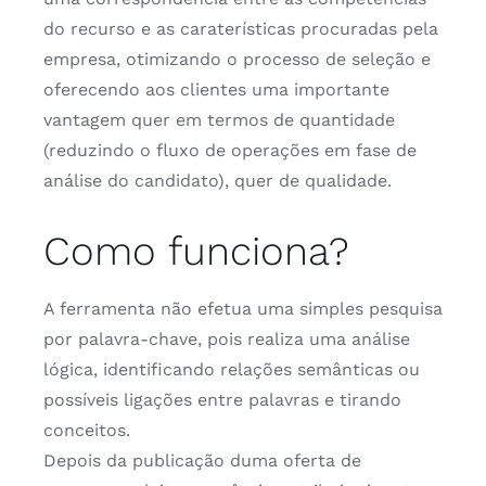
do recurso e as caraterísticas procuradas pela
empresa, otimizando o processo de seleção e
oferecendo aos clientes uma importante
vantagem quer em termos de quantidade
(reduzindo o fluxo de operações em fase de
análise do candidato), quer de qualidade.
This website uses cookies
We use cookies to personalise content and ads, to
Como funciona?
provide social media features and to analyse our traffic.
We also share information about your use of our site with
our social media, advertising and analytics partners who
A ferramenta não efetua uma simples pesquisa
may combine it with other information that you’ve
por palavra-chave, pois realiza uma análise
provided to them or that they’ve collected from your use
lógica, identificando relações semânticas ou
of their services. You consent to our cookies if you
continue to use our website.
possíveis ligações entre palavras e tirando
conceitos.
Consent
Depois da publicação duma oferta de
Necessary
Selection