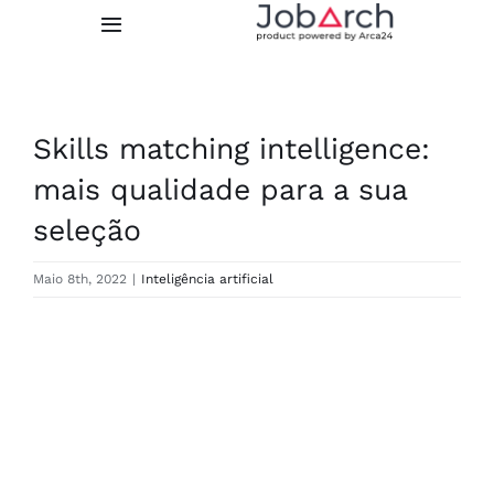
Skip
Toggle
to
Navigation
content
Funcionalidades
Skills matching intelligence:
Integrações
mais qualidade para a sua
seleção
Preços
Maio 8th, 2022
|
Inteligência artificial
Sobre nós
View
TESTE GRATUITO
Larger
Image
LOGIN