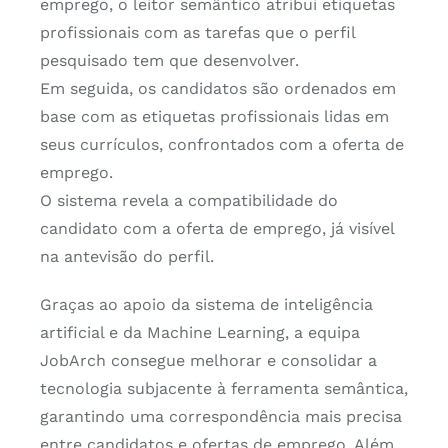
emprego, o leitor semântico atribui etiquetas
profissionais com as tarefas que o perfil
Preferences
pesquisado tem que desenvolver.
Em seguida, os candidatos são ordenados em
base com as etiquetas profissionais lidas em
Statistics
seus currículos, confrontados com a oferta de
emprego.
Marketing
O sistema revela a compatibilidade do
candidato com a oferta de emprego, já visível
na antevisão do perfil.
Show details
Graças ao apoio da sistema de inteligência
Allow all cookies
artificial e da Machine Learning, a equipa
JobArch consegue melhorar e consolidar a
Allow selection
tecnologia subjacente à ferramenta semântica,
garantindo uma correspondência mais precisa
Use necessary cookies only
entre candidatos e ofertas de emprego. Além