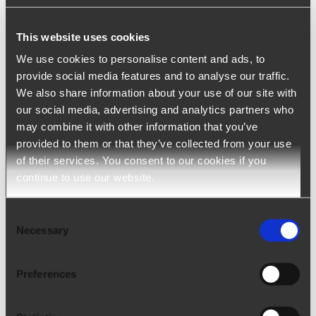
sur le décryptage des CV. L’objectif de l’entreprise
est de réhumaniser le travail des RH et permettre à
This website uses cookies
l’
intelligence artificielle
d’accomplir les tâches à faible
We use cookies to personalise content and ads, to
valeur ajoutée, afin que ces derniers travaillent sur
provide social media features and to analyse our traffic.
We also share information about your use of our site with
l’aspect humain. A l’heure actuelle, la technologie est
our social media, advertising and analytics partners who
la seule ressource permettant aux RH d’atteindre
may combine it with other information that you’ve
leurs objectifs et assurer une efficacité maximale.
provided to them or that they’ve collected from your use
of their services. You consent to our cookies if you
CEO et fondateur de Arca24, Gabriele Molteni porte
continue to use our website.
ces valeurs grâce à des outils technologiquement
avancés, développés par une équipe interne de 16
Consent
Necessary
Selection
personnes en phase avec les exigences du marché.
De plus, leurs logiciels sont basés sur le cloud, et
Preferences
peuvent donc s’adapter facilement à toute exigence
du client.