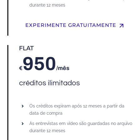
durante 12 meses
arrow_upward
EXPERIMENTE GRATUITAMENTE
FLAT
950
€
/mês
créditos ilimitados
Os créditos expiram após 12 meses a partir da
data de compra
As entrevistas em vídeo são guardadas no arquivo
durante 12 meses