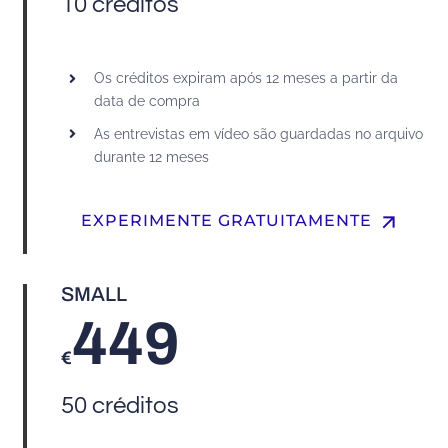
10 créditos
Os créditos expiram após 12 meses a partir da
data de compra
As entrevistas em vídeo são guardadas no arquivo
durante 12 meses
arrow_upward
EXPERIMENTE GRATUITAMENTE
SMALL
449
€
50 créditos