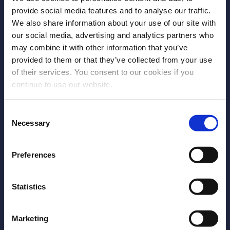
no desenvolvimento de software cloud para
provide social media features and to analyse our traffic.
o sector de recursos humanos.
We also share information about your use of our site with
our social media, advertising and analytics partners who
may combine it with other information that you’ve
COMPANY
provided to them or that they’ve collected from your use
of their services. You consent to our cookies if you
Sobre nós
continue to use our website.
Trabalhe conosco
Consent
Contato
Necessary
Selection
Parceiros
Preferences
FOLLOW US!
Statistics
Marketing