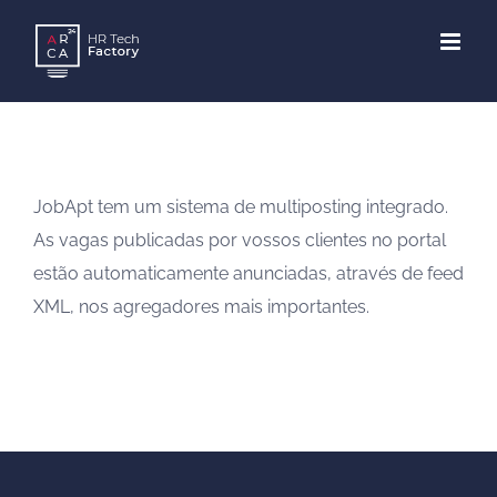
Skip
to
content
JobApt tem um sistema de multiposting integrado.
As vagas publicadas por vossos clientes no portal
estão automaticamente anunciadas, através de feed
XML, nos agregadores mais importantes.