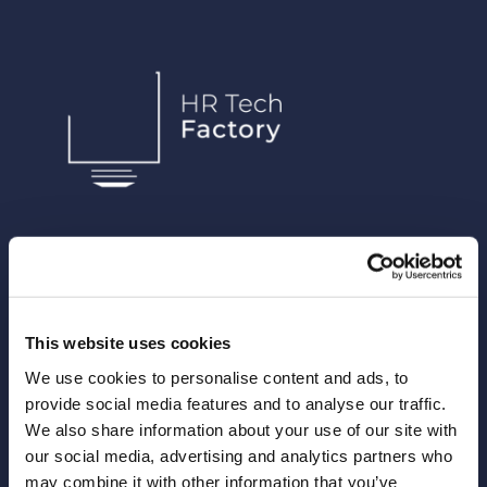
Arca24 é uma HR Tech Factory especializada
no desenvolvimento de software cloud para
o sector de recursos humanos.
This website uses cookies
We use cookies to personalise content and ads, to
COMPANY
provide social media features and to analyse our traffic.
We also share information about your use of our site with
our social media, advertising and analytics partners who
Sobre nós
may combine it with other information that you’ve