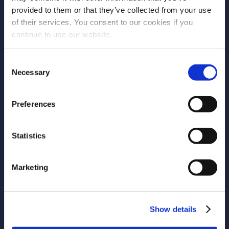
Trabalhe conosco
provided to them or that they’ve collected from your use
of their services. You consent to our cookies if you
Contato
continue to use our website.
Parceiros
Consent
Necessary
Selection
FOLLOW US!
Preferences
Statistics
LEGAL
Marketing
Política de Privacidade
Política de Cookies
Show details
Política de Qualidade