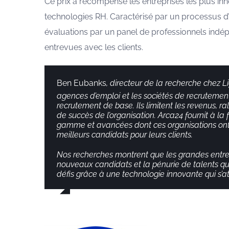
Ce prix a récompensé les entreprises les plus inn
technologies RH. Caractérisé par un processus d’é
évaluations par un panel de professionnels indép
entrevues avec les clients.
Ben Eubanks
, directeur de la recherche chez 
agences d’emploi et les sociétés de recrutemen
recrutement de base. Ils limitent les revenus, 
de succès de l’organisation. Arca24 fournit à la
gamme et avancées dont ces organisations ont be
meilleurs candidats pour leurs clients.
Nos recherches montrent que les grandes entrep
nouveaux candidats et la pénurie de talents qua
défis grâce à une technologie innovante qui s’at
Your Content Goes Here
,
Your Content G