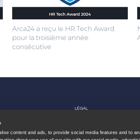
Arca24 a reçu le HR Tech Award
pour la troisième année
consécutive
LÉGAL
s
 nous
Politique de confidentialité et de 
ise content and ads, to provide social media features and to an
vec nous
Politique de qualité
rmation about your use of our site with our social media, advertis