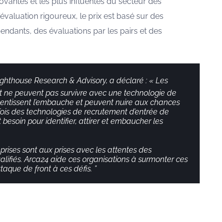
ovantes et les plus influentes du secteur des
valuation rigoureux, le prix est basé sur des
endants, des évaluations par les pairs et des
Lighthouse Research & Advisory, a déclaré : « Les
t ne peuvent pas survivre avec une technologie de
ralentissent l’embauche et peuvent nuire aux chances
 fois des technologies de recrutement d’entrée de
soin pour identifier, attirer et embaucher les
rises sont aux prises avec les attentes des
lifiés. Arca24 aide ces organisations à surmonter ces
taque de front à ces défis. ”
oes Here