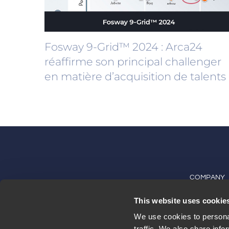
Fosway 9-Grid™ 2024 : Arca24
réaffirme son principal challenger
en matière d’acquisition de talents
COMPANY
This website uses cookie
À propos de
We use cookies to personal
Travailler a
traffic. We also share info