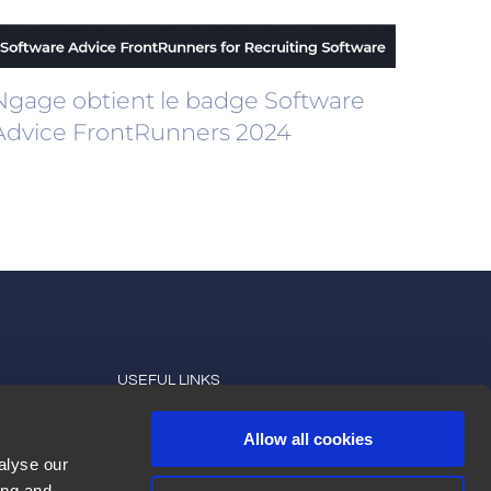
Ngage obtient le badge Software
Advice FrontRunners 2024
USEFUL LINKS
cookies
Developers
Allow all cookies
alyse our
Tutoriels sur les produits
ing and