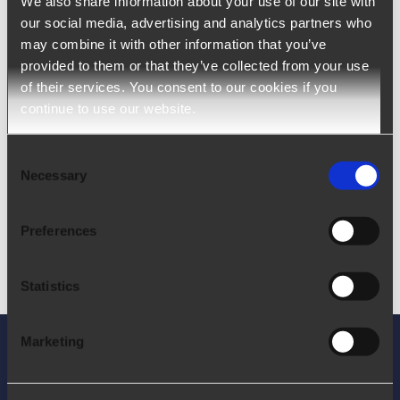
We also share information about your use of our site with
our social media, advertising and analytics partners who
may combine it with other information that you’ve
Gestion des encaissements :
provided to them or that they’ve collected from your use
importation et rapports DSO
of their services. You consent to our cookies if you
Gestion des encaissements : importation et rapports
continue to use our website.
DSO Administration CH | Reporting Produits de
référence Ngage Mois de mises à jour Février 20
[...]
Consent
Necessary
Selection
Preferences
Statistics
Marketing