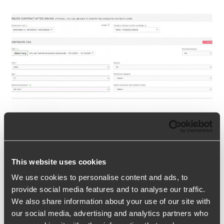
Création de devis pour des postes
This website uses cookies
fixes et temporaires
We use cookies to personalise content and ads, to
Création de devis pour des postes fixes et
provide social media features and to analyse our traffic.
temporaires Administration CH | Devis Produits de
We also share information about your use of our site with
our social media, advertising and analytics partners who
référence Ngage Mois de mises à jour Mars 2022