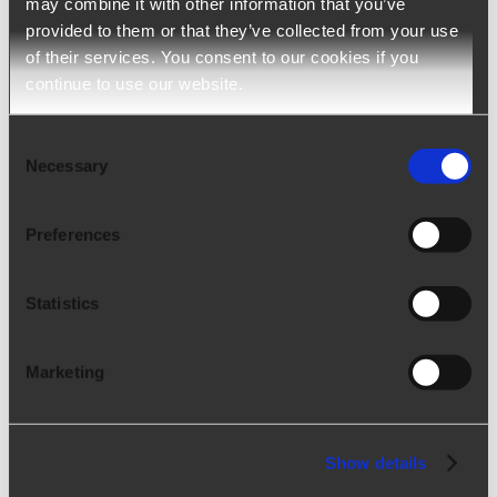
may combine it with other information that you’ve
Hard skills Produits de référenceExaminlabMois de
[...]
provided to them or that they’ve collected from your use
of their services. You consent to our cookies if you
continue to use our website.
Consent
Necessary
Selection
Preferences
Statistics
Marketing
Pourquoi devrais-je choisir
ExaminLab ?
Show details
Pourquoi devrais-je choisir ExaminLab ? Recrutement