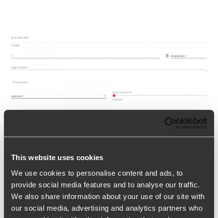
This website uses cookies
Tests sur les langues internationales,
We use cookies to personalise content and ads, to
non européennes et des affaires
provide social media features and to analyse our traffic.
Tests sur les langues internationales, non
We also share information about your use of our site with
our social media, advertising and analytics partners who
européennes et des affaires Recrutement | évaluation |