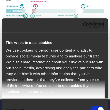
Entonnoir de vente
Entonnoir de vente CRM | Sales funnel Produits de
This website uses cookies
référence Ngage Mois de mises à jour Avril 2022 Table
We use cookies to personalise content and ads, to
provide social media features and to analyse our traffic.
des matières 1. Qu’est-ce qu’un entonnoir
[...]
We also share information about your use of our site with
our social media, advertising and analytics partners who
may combine it with other information that you’ve
provided to them or that they’ve collected from your use
of their services. You consent to our cookies if you
continue to use our website.
Consent
Necessary