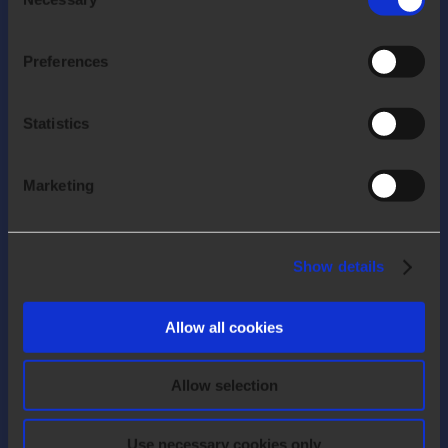
Selection
Preferences
Statistics
Marketing
Arca24 est une société de services en
Show details
informatique spécialisée dans le
développement de logiciels Cloud pour
le secteur Ressources Humaines
Allow all cookies
Allow selection
COMPANY
À propos de nous
Use necessary cookies only