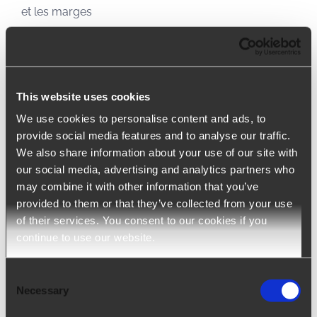
et les marges
arrow_upward
EN SAVOIR PLUS
This website uses cookies
We use cookies to personalise content and ads, to
provide social media features and to analyse our traffic.
We also share information about your use of our site with
our social media, advertising and analytics partners who
may combine it with other information that you’ve
provided to them or that they’ve collected from your use
of their services. You consent to our cookies if you
continue to use our website.
Consent
Necessary
Selection