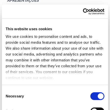
APRESENTAÇÕES
Consegue criar e editar modelos e temas e
trabalhar com layout dos slides. Consegue
melhorar uma apresentação utilizando desenhos
This website uses cookies
disponíveis e as ferramentas para imagens. Utiliza o
We use cookies to personalise content and ads, to
texto alternativo para a acessibilidade. Consegue
provide social media features and to analyse our traffic.
We also share information about your use of our site with
aplicar caraterísticas de formatação avançada para
our social media, advertising and analytics partners who
gráficos, criar e editar diagramas. Consegue
may combine it with other information that you’ve
adicionar elementos áudio e vídeo, criar gravações
provided to them or that they’ve collected from your use
áudio e vídeo, aplicar todas as animações
of their services. You consent to our cookies if you
continue to use our website.
disponíveis. Utiliza funções de ligação,
incorporação, importação e exportação para
Consent
integrar dados. Gerencia a função “senha” para
Necessary
Selection
proteger uma apresentação. Trabalha com
apresentações personalizadas e consegue