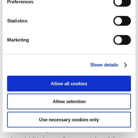
Preferences
configurar a modalidade de projeção. Utiliza a
visualização Apresentador e consegue controlar
Statistics
uma apresentação.
Marketing
5. Teste de contabilidade
Show details
Testes para avaliar as competências
administrativas e contabilísticas.
Allow all cookies
O teste de contabilidade é dividido em 2 macro
Allow selection
áreas: a primeira inclui uma serie de inquéritos sobre
as normas internacionais de contabilidade, em base
Use necessary cookies only
com a IFRS (International Finance Reporting
Standards). A segunda macro área inclui inquéritos