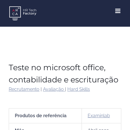
Skip
to
content
Teste no microsoft office,
contabilidade e escrituração
Recrutamento
|
Avaliação
|
Hard Skills
Produtos de referência
Examinlab