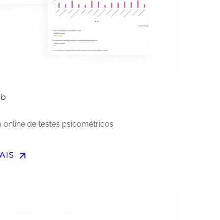
ab
 online de testes psicométricos
arrow_upward
AIS