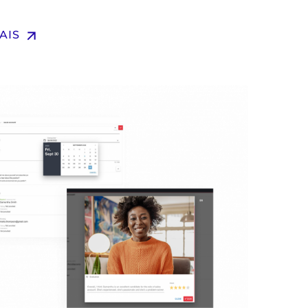
arrow_upward
AIS