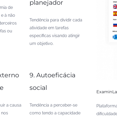
planejador
omia de
 e à não
Tendência para dividir cada
terceiros
atividade em tarefas
efas ou
específicas visando atingir
um objetivo.
xterno
9. Autoeficácia
le
social
ExaminL
buir a causa
Tendência a perceber-se
Plataforma
 nos
como tendo a capacidade
dificuldad