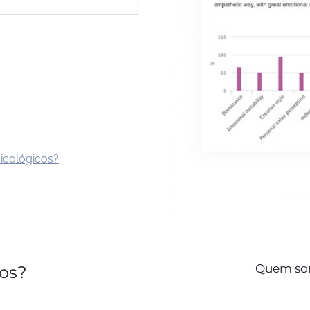
sicológicos?
Quem s
cos?