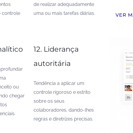
entos
de realizar adequadamente
o controle
uma ou mais tarefas diárias.
VER M
nalítico
12. Liderança
autoritária
aprofundar
uma
Tendência a aplicar um
nceito ou
controle rigoroso e estrito
ando chegar
sobre os seus
tos
colaboradores, dando-lhes
enciais.
regras e diretrizes precisas.