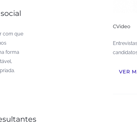
 social
CVideo
er com que
nos
Entrevista
ma forma
candidato
tável,
priada.
VER M
esultantes