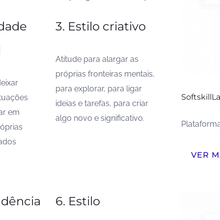
idade
3. Estilo criativo
l
Atitude para alargar as
próprias fronteiras mentais,
deixar
para explorar, para ligar
SoftskillL
ituações
ideias e tarefas, para criar
ar em
algo novo e significativo.
Plataforma
róprias
ados
VER M
ndência
6. Estilo