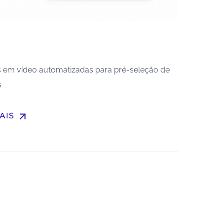
s em vídeo automatizadas para pré-seleção de
s
arrow_upward
AIS