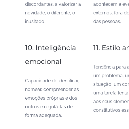
discordantes, a valorizar a
acontecem a ev
novidade, o diferente, o
externos, fora d
inusitado.
das pessoas.
10. Inteligência
11. Estilo a
emocional
Tendência para 
um problema, 
Capacidade de identificar,
situação, um co
nomear, compreender as
uma tarefa tent
emoções próprias e dos
aos seus elemen
outros e regulá-las de
constitutivos ess
forma adequada.