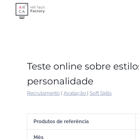
Skip
to
content
Teste online sobre estil
personalidade
Recrutamento
|
Avaliação
|
Soft Skills
Produtos de referência
Mês