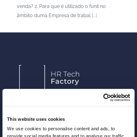
venda? 2. Para que é utilizado o funil no
âmbito duma Empresa de trabal
[...]
This website uses cookies
Arca24 é uma HR Tech Factory especializada
no desenvolvimento de software cloud para
We use cookies to personalise content and ads, to
o sector de recursos humanos.
provide social media features and to analyse our traffic.