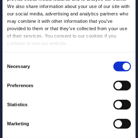
We also share information about your use of our site with
our social media, advertising and analytics partners who
may combine it with other information that you’ve
COMPANY
provided to them or that they’ve collected from your use
of their services. You consent to our cookies if you
Sobre nós
continue to use our website.
Trabalhe conosco
Contato
Consent
Necessary
Selection
Parceiros
Preferences
FOLLOW US!
Statistics
Marketing
LEGAL