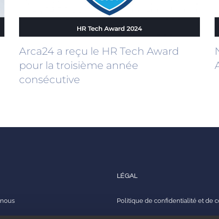
Arca24 a reçu le HR Tech Award
pour la troisième année
consécutive
LÉGAL
 nous
Politique de confidentialité et de 
vec nous
Politique de qualité