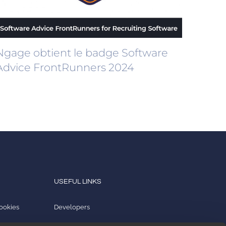
Ngage obtient le badge Software
Advice FrontRunners 2024
USEFUL LINKS
cookies
Developers
Tutoriels sur les produits