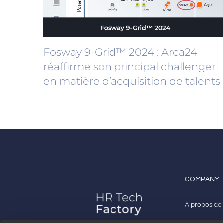
Fosway 9-Grid™ 2024 : Arca24
réaffirme son principal challenger
en matière d’acquisition de talents
COMPANY
À propos de
Travailler a