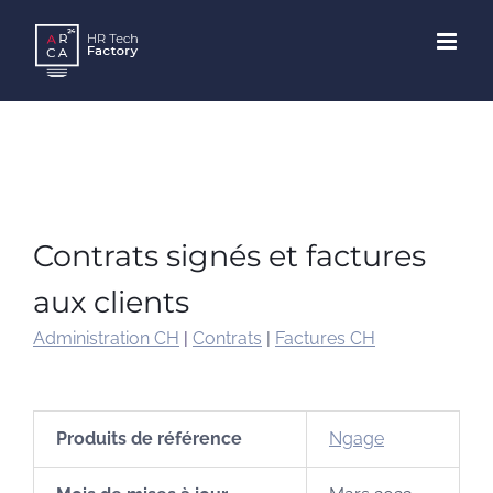
Skip
to
content
Contrats signés et factures
aux clients
Administration CH
|
Contrats
|
Factures CH
Produits de référence
Ngage