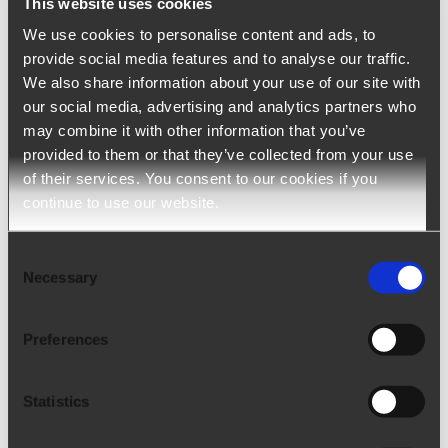
votre client. Une notification par e-mail informe la
This website uses cookies
personne de contact lorsqu’une facture a été
We use cookies to personalise content and ads, to
provide social media features and to analyse our traffic.
partagée dans l’espace réservé.
We also share information about your use of our site with
our social media, advertising and analytics partners who
may combine it with other information that you’ve
MISE À JOUR
provided to them or that they’ve collected from your use
of their services. You consent to our cookies if you
continue to use our website.
Les factures peuvent être envoyées par e-
mail en tant que pièces jointes aux
Consent
personnes de contact. Dans la section «
Necessary
Selection
Factures », l’utilisateur peut choisir quelles
factures il souhaite envoyer par e-mail à
Preferences
son client en sélectionnant « Envoyer tout »
ou il peut les partager à travers la section
Statistics
réservée en sélectionnant
« Approuvez les
factures sélectionnées ».