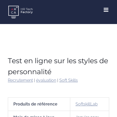
Skip
to
content
Test en ligne sur les styles de
personnalité
Recrutement
|
évaluation
|
Soft Skills
Produits de référence
SoftskillLab