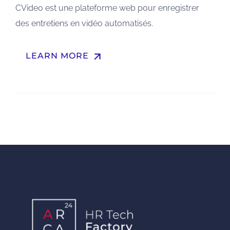
CVideo est une plateforme web pour enregistrer
des entretiens en vidéo automatisés.
arrow_upward
LEARN MORE