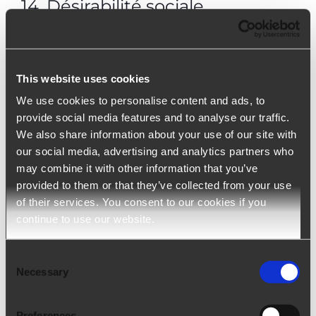
14. Désirabilité sociale
Tendance à faire en sorte que les autres nous
perçoivent d’une certaine manière que nous
This website uses cookies
considérons comme socialement acceptable,
We use cookies to personalise content and ads, to
souhaitable, adéquate.
provide social media features and to analyse our traffic.
We also share information about your use of our site with
our social media, advertising and analytics partners who
may combine it with other information that you’ve
3. Modèles de personnalité qui
provided to them or that they’ve collected from your use
of their services. You consent to our cookies if you
en résultent
continue to use our website.
Consent
Pour chaque modèle, une description détaillée du
Necessary
Selection
style psychologique correspondant est fournie.
Preferences