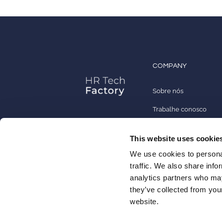
COMPANY
Sobre nós
Trabalhe conosco
Contato
This website uses cookie
Parceiros
Arca24 é uma HR Tech Factory
We use cookies to personal
especializada
traffic. We also share info
no desenvolvimento de software
analytics partners who may
FOLLOW US!
cloud para
they’ve collected from you
o sector de recursos humanos.
website.