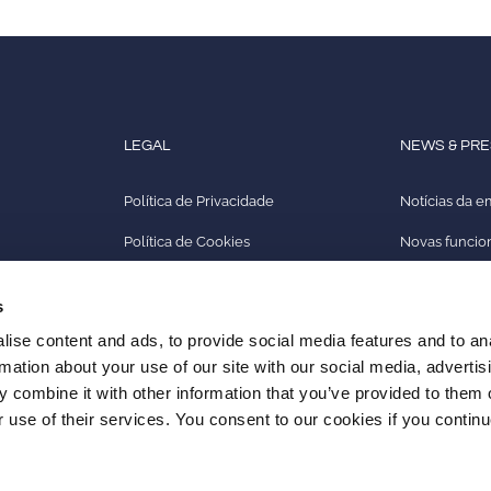
LEGAL
NEWS & PR
Política de Privacidade
Notícias da 
Política de Cookies
Novas funcio
Política de Qualidade
Arca24 TV
s
Impressum
Revista de i
ise content and ads, to provide social media features and to an
rmation about your use of our site with our social media, advertis
 combine it with other information that you’ve provided to them o
r use of their services. You consent to our cookies if you continu