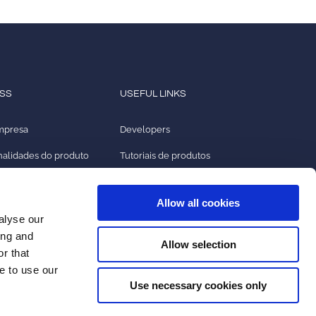
ESS
USEFUL LINKS
empresa
Developers
nalidades do produto
Tutoriais de produtos
2ark
Allow all cookies
mprensa
Licenças de software de fonte
alyse our
aberta
ing and
Allow selection
r that
e to use our
Use necessary cookies only