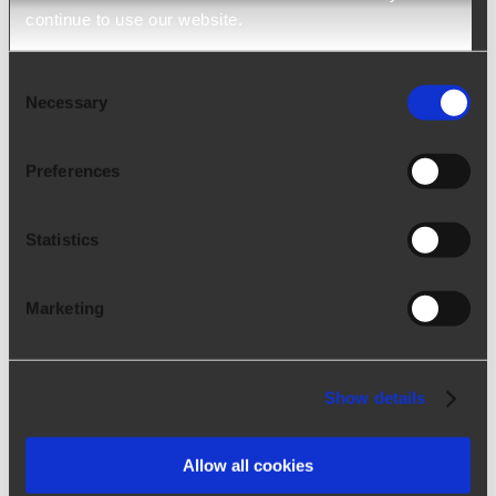
continue to use our website.
Consent
Necessary
Selection
Preferences
Statistics
Über Arca24
Marketing
Arca24 ist eine HR Tech Factory, die sich auf die
Show details
Entwicklung von Cloud-Software für den
Personalbereich spezialisiert hat.
Allow all cookies