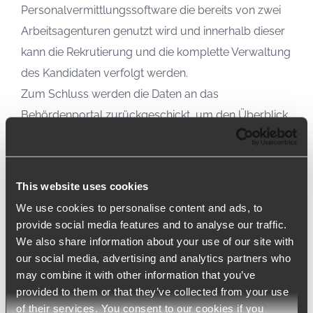
Personalvermittlungssoftware die bereits von zwei
Arbeitsagenturen genutzt wird und innerhalb dieser
kann die Rekrutierung und die komplette Verwaltung
des Kandidaten verfolgt werden.
Zum Schluss werden die Daten an das
Behördenportal zurückgeschickt, um den Überblick
über den gesamten Personal- und
Rekrutierungsprozess im Gesundheitswesen zu
behalten.
This website uses cookies
We use cookies to personalise content and ads, to
“Wir freuen uns sehr, dass wir einen Beitrag zu dieser
provide social media features and to analyse our traffic.
massiven Impfkampagne leisten konnten, die
We also share information about your use of our site with
ihresgleichen in der Geschichte der Menschheit sucht”
,
our social media, advertising and analytics partners who
may combine it with other information that you’ve
sagt Gabriele Molteni, CEO von Arca24.
provided to them or that they’ve collected from your use
of their services. You consent to our cookies if you