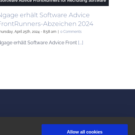
Ngage erhält Software Advice
FrontRunners-Abzeichen 2024
hursday, April 25th, 2024 - 8:58 am
|
0 Comments
gage erhält Software Advice Front
[...]
USEFUL LINKS
Allow all cookies
Developers