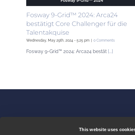
Fosway 9-Grid™ 2024: Arca24
bestätigt Core Challenger für die
Talentakquise
Wednesday, May 29th, 2024 - 5:25 pm
|
0 Comments
Fosway 9-Grid™ 2024: Arca24 bestät
[...]
COMPANY
This website uses cookie
Über uns