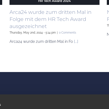
Arca24 wurde zum dritten Mal in
Folge mit dem HR Tech Award
ausgezeichnet
T
Thursday, May 2nd, 2024 - 5:14 pm
|
0 Comments
N
Arca24 wurde zum dritten Mal in Fo
[...]
LEGAL
s
Datenschutz und Cookies