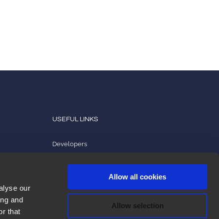
USEFUL LINKS
Developers
Produkt-Tutorials
Allow all cookies
2ark
alyse our
Open-Source-Lizenzen
ing and
Allow selection
r that