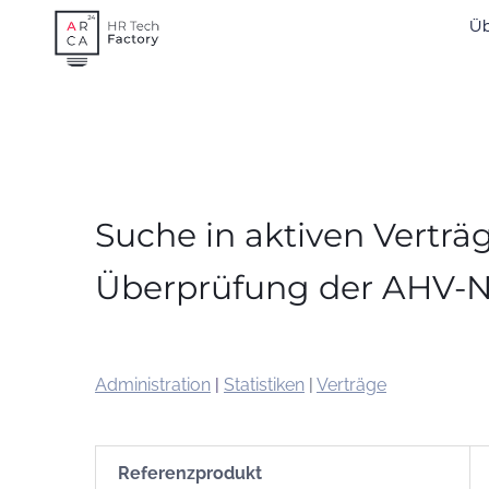
Skip
Ü
to
content
Suche in aktiven Vertr
Überprüfung der AHV
Administration
|
Statistiken
|
Verträge
Referenzprodukt