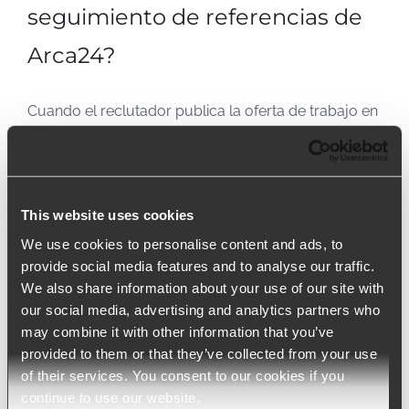
seguimiento de referencias de
Arca24?
Cuando el reclutador publica la oferta de trabajo en
nuestro ATS, es posible, de forma sencilla e
inmediata, modificar ligeramente la URL de la oferta
de trabajo, insertando una referencia única y
This website uses cookies
específica (por ejemplo, el nombre de la persona
We use cookies to personalise content and ads, to
que hace la recomendación, una palabra clave
provide social media features and to analyse our traffic.
específica) para hacer la URL única y rastrear el
We also share information about your use of our site with
origen preciso de la solicitud.
our social media, advertising and analytics partners who
may combine it with other information that you’ve
Para ver cómo el sistema de seguimiento de
provided to them or that they’ve collected from your use
candidatos de Arca24 puede hacer un seguimiento
of their services. You consent to our cookies if you
continue to use our website.
de las referencias de tus empleados, solicita una