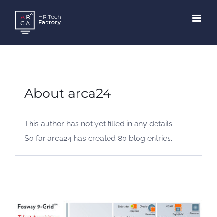
Skip
to
content
About
arca24
This author has not yet filled in any details.
So far arca24 has created 80 blog entries.