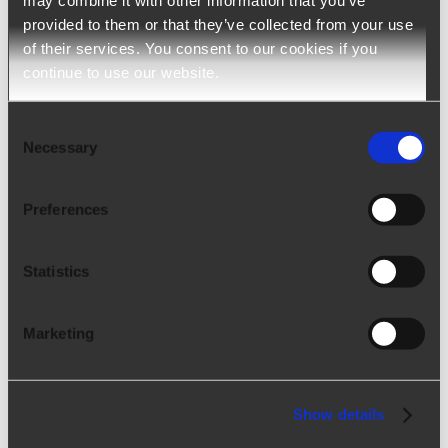
may combine it with other information that you’ve
Integración con Calendly
provided to them or that they’ve collected from your use
Integración con Calendly ATS | Agenda
of their services. You consent to our cookies if you
continue to use our website.
Producto de referencia Ngage, Talentum Mes
Noviembre 2023 Índice de contenidos 1. ¿Qué
Consent
es Calendly? 2. ¿Cuáles son las ventajas de
Necessary
Selection
utilizar Calendly en un s
[...]
Preferences
Statistics
Marketing
Show details