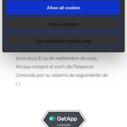
Allow all cookies
Arca24 se expande a Suiza
Francia con la adquisición de
Allow selection
Flexperso
Use necessary cookies only
Arca24 se expande a Suiza Francia con la
adquisición de Flexperso Novedades |
02.10.2023 El 12 de septiembre de 2023,
Arca24 compró el 100% de Flexperso.
Conocida por su sistema de seguimiento de
[...]