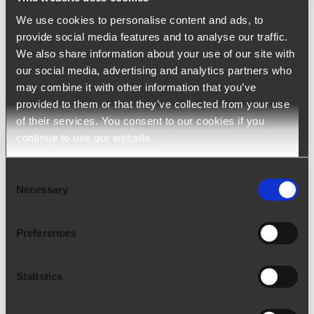
We use cookies to personalise content and ads, to
Ngage Temp – Front Office
provide social media features and to analyse our traffic.
We also share information about your use of our site with
El software para Empresas de Trabajo Temporal
our social media, advertising and analytics partners who
may combine it with other information that you’ve
que aumenta la productividad y los márgenes
provided to them or that they’ve collected from your use
of their services. You consent to our cookies if you
arrow_upward
SABER MÁS
continue to use our website.
Consent
Necessary
Selection
Preferences
Statistics