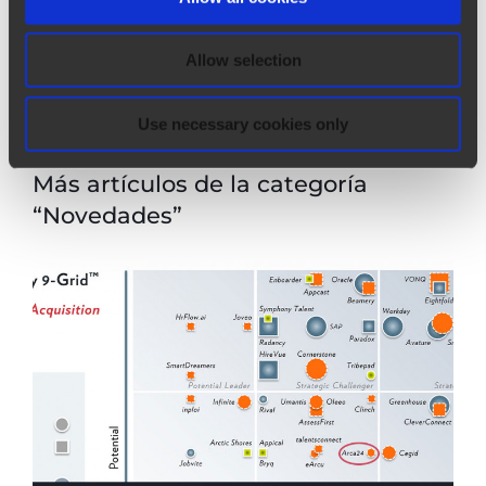
automática de currículos
Allow selection
arrow_upward
SABER MÁS
Use necessary cookies only
Más artículos de la categoría
“Novedades”