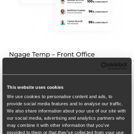
Ngage Temp – Front Office
El software para Empresas de Trabajo Temporal
que aumenta la productividad y los márgenes
This website uses cookies
We use cookies to personalise content and ads, to
arrow_upward
SABER MÁS
provide social media features and to analyse our traffic.
We also share information about your use of our site with
our social media, advertising and analytics partners who
may combine it with other information that you’ve
provided to them or that they’ve collected from your use