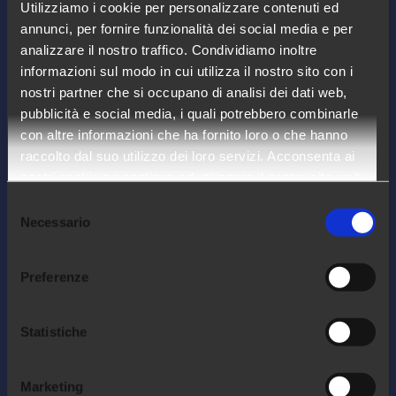
Utilizziamo i cookie per personalizzare contenuti ed
Arca24 è un HR Tech Factory specializzata
annunci, per fornire funzionalità dei social media e per
nello sviluppo di software cloud per il
analizzare il nostro traffico. Condividiamo inoltre
settore delle risorse umane.
informazioni sul modo in cui utilizza il nostro sito con i
nostri partner che si occupano di analisi dei dati web,
pubblicità e social media, i quali potrebbero combinarle
COMPANY
con altre informazioni che ha fornito loro o che hanno
raccolto dal suo utilizzo dei loro servizi. Acconsenta ai
Chi siamo
nostri cookie se continua ad utilizzare il nostro sito web.
Lavora con noi
Selezione
Necessario
del
Contatti
consenso
Diventa partner
Preferenze
FOLLOW US!
Statistiche
Marketing