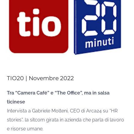
TIO20 | Novembre 2022
Tra “Camera Café” e “The Office”, ma in salsa
ticinese
Intervista a Gabriele Molteni, CEO di Arca24 su “HR
stories”, la sitcom girata in azienda che parla di lavoro
e risorse umane.