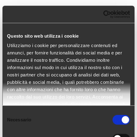
Questo sito web utilizza i cookie
Utilizziamo i cookie per personalizzare contenuti ed
annunci, per fornire funzionalità dei social media e per
analizzare il nostro traffico. Condividiamo inoltre
informazioni sul modo in cui utilizza il nostro sito con i
nostri partner che si occupano di analisi dei dati web,
pubblicità e social media, i quali potrebbero combinarle
con altre informazioni che ha fornito loro o che hanno
raccolto dal suo utilizzo dei loro servizi. Acconsenta ai
Gazzetta di Milano.it | Giugno 2023
nostri cookie se continua ad utilizzare il nostro sito web.
Selezione
Arca24 spegne le candeline: Compiamo 10 anni!
Necessario
del
I primi 10 anni di Arca24.
consenso