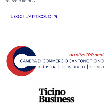
mercato italiano.
arrow_upward
LEGGI L'ARTICOLO