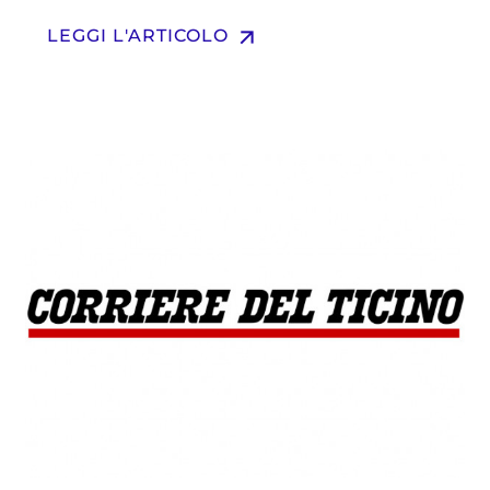
arrow_upward
LEGGI L'ARTICOLO