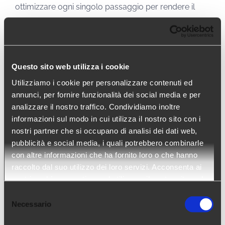
ottimizzare ogni singolo passaggio per rendere il
processo più rapido e più efficace, con la
consapevolezza che le sfide si vincono solo quando
si è in grado di proporre al cliente il candidato
migliore nel minor tempo possibile. Qui entrano in
Questo sito web utilizza i cookie
gioco i nostri software: sfruttiamo la potenza delle
Utilizziamo i cookie per personalizzare contenuti ed
annunci, per fornire funzionalità dei social media e per
nuove tecnologie, sviluppando direttamente le
analizzare il nostro traffico. Condividiamo inoltre
innovazioni necessarie per essere sempre più
informazioni sul modo in cui utilizza il nostro sito con i
efficienti nel mondo della talent acquisition, della
nostri partner che si occupano di analisi dei dati web,
gestione del cliente e in tutti i processi
pubblicità e social media, i quali potrebbero combinarle
con altre informazioni che ha fornito loro o che hanno
amministrativi”.
raccolto dal suo utilizzo dei loro servizi. Acconsenta ai
nostri cookie se continua ad utilizzare il nostro sito web.
Leggi l’intervista completa su
Swissstaffing
.
Selezione
Necessario
del
consenso