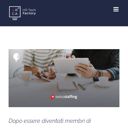
Skip
to
content
Dopo essere diventati membri di