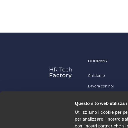
COMPANY
Chi siamo
Lavora con noi
Contatti
Questo sito web utilizza i
Diventa partner
Arca24 è un HR Tech Factory
Utilizziamo i cookie per pe
specializzata
per analizzare il nostro tra
nello sviluppo di software cloud per
con i nostri partner che si