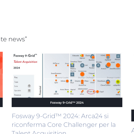
rate news”
Fosway 9-Grid™ 2024: Arca24 si
riconferma Core Challenger per la
Talent Acquisition