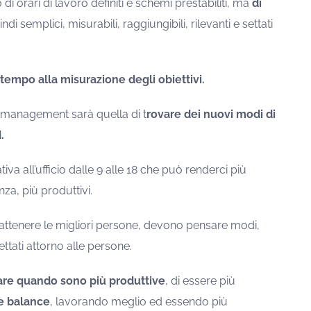
i orari di lavoro definiti e schemi prestabiliti, ma
di
i semplici, misurabili, raggiungibili, rilevanti e settati
tempo alla misurazione degli obiettivi.
 management sarà quella di t
rovare dei nuovi modi di
.
iva all’ufficio dalle 9 alle 18 che può renderci più
nza, più produttivi.
rattenere le migliori persone, devono pensare modi,
ttati attorno alle persone.
are quando sono più produttive
, di essere più
fe balance
, lavorando meglio ed essendo più