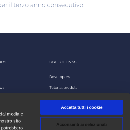
per il terzo anno consecutivo
ORSE
USEFUL LINKS
Developers
ews
Tutorial prodotti
ampa
2ark
Accetta tutti i cookie
o prodotti
Licenze open source
cial media e
nostro sito
Acconsenti ai selezionati
i potrebbero