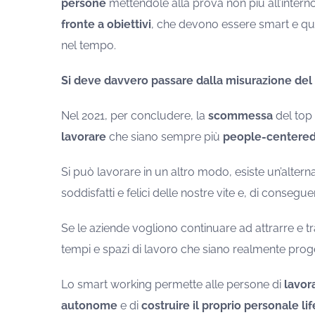
persone
mettendole alla prova non più all’interno d
fronte a obiettivi
, che devono essere smart e quind
nel tempo.
Si deve davvero passare dalla misurazione del 
Nel 2021, per concludere, la
scommessa
del top
lavorare
che siano sempre più
people-centered
Si può lavorare in un altro modo, esiste un’alternat
soddisfatti e felici delle nostre vite e, di consegue
Se le aziende vogliono continuare ad attrarre e t
tempi e spazi di lavoro che siano realmente proge
Lo smart working permette alle persone di
lavor
autonome
e di
costruire il proprio personale li