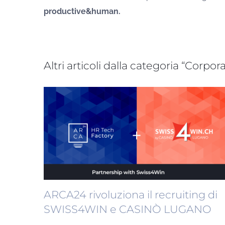
productive&human.
Altri articoli dalla categoria “Corpo
ARCA24 rivoluziona il recruiting di
SWISS4WIN e CASINÒ LUGANO