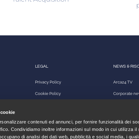
LEGAL
NEWS & RIS
Privacy Policy
Arca24 TV
Cookie Policy
Corporate n
Quality Policy
Rassegna st
 cookie
Impressum
Aggiornament
rsonalizzare contenuti ed annunci, per fornire funzionalità dei so
ffico. Condividiamo inoltre informazioni sul modo in cui utilizza il 
 occupano di analisi dei dati web, pubblicità e social media, i qual