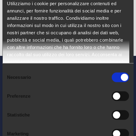
Utilizziamo i cookie per personalizzare contenuti ed
Ho letto l'
Informativa Privacy
e acconsento al
annunci, per fornire funzionalità dei social media e per
trattamento dei miei dati personali.
analizzare il nostro traffico. Condividiamo inoltre
informazioni sul modo in cui utilizza il nostro sito con i
nostri partner che si occupano di analisi dei dati web,
pubblicità e social media, i quali potrebbero combinarle
con altre informazioni che ha fornito loro o che hanno
raccolto dal suo utilizzo dei loro servizi. Acconsenta ai
nostri cookie se continua ad utilizzare il nostro sito web.
Selezione
Necessario
del
consenso
Preferenze
Statistiche
Marketing