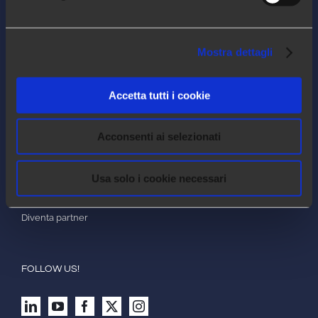
Arca24 è un HR Tech Factory specializzata
nello sviluppo di software cloud per il
Mostra dettagli
settore delle risorse umane.
Accetta tutti i cookie
COMPANY
Acconsenti ai selezionati
Chi siamo
Lavora con noi
Usa solo i cookie necessari
Contatti
Diventa partner
FOLLOW US!