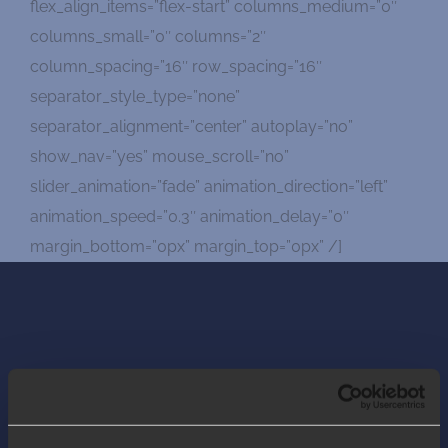
flex_align_items=”flex-start” columns_medium=”0″
columns_small=”0″ columns=”2″
column_spacing=”16″ row_spacing=”16″
separator_style_type=”none”
separator_alignment=”center” autoplay=”no”
show_nav=”yes” mouse_scroll=”no”
slider_animation=”fade” animation_direction=”left”
animation_speed=”0.3″ animation_delay=”0″
margin_bottom=”0px” margin_top=”0px” /]