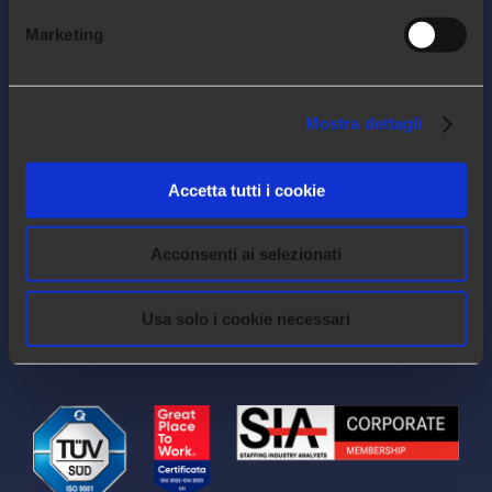
FOLLOW US!
Marketing
Mostra dettagli
LEGAL
Accetta tutti i cookie
Privacy Policy
Acconsenti ai selezionati
Cookie Policy
Quality Policy
Usa solo i cookie necessari
Impressum