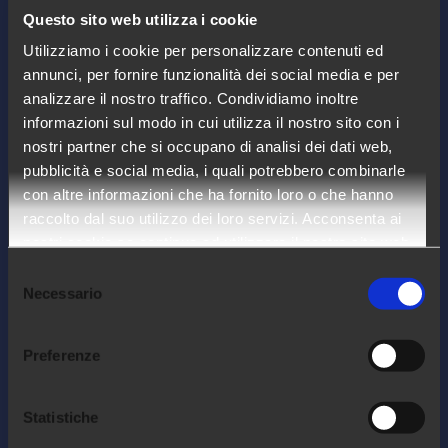
Questo sito web utilizza i cookie
Utilizziamo i cookie per personalizzare contenuti ed
annunci, per fornire funzionalità dei social media e per
analizzare il nostro traffico. Condividiamo inoltre
Arca24 è un HR Tech Factory specializzata
informazioni sul modo in cui utilizza il nostro sito con i
nello sviluppo di software cloud per il
nostri partner che si occupano di analisi dei dati web,
settore delle risorse umane.
pubblicità e social media, i quali potrebbero combinarle
con altre informazioni che ha fornito loro o che hanno
raccolto dal suo utilizzo dei loro servizi. Acconsenta ai
COMPANY
nostri cookie se continua ad utilizzare il nostro sito web.
Selezione
Chi siamo
Necessario
del
Lavora con noi
consenso
Contatti
Preferenze
Diventa partner
Statistiche