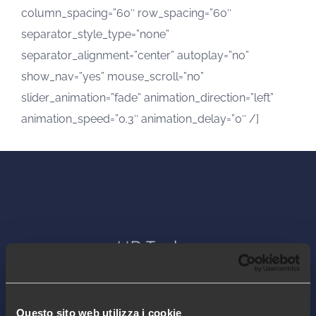
column_spacing=”60″ row_spacing=”60″
separator_style_type=”none”
separator_alignment=”center” autoplay=”no”
show_nav=”yes” mouse_scroll=”no”
slider_animation=”fade” animation_direction=”left”
animation_speed=”0.3″ animation_delay=”0″ /]
Questo sito web utilizza i cookie