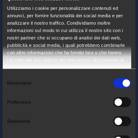
Utilizziamo i cookie per personalizzare contenuti ed
annunci, per fornire funzionalità dei social media e per
Arca24 è un HR Tech Factory specializzata
analizzare il nostro traffico. Condividiamo inoltre
nello sviluppo di software cloud per il
informazioni sul modo in cui utilizza il nostro sito con i
settore delle risorse umane.
nostri partner che si occupano di analisi dei dati web,
pubblicità e social media, i quali potrebbero combinarle
con altre informazioni che ha fornito loro o che hanno
COMPANY
raccolto dal suo utilizzo dei loro servizi. Acconsenta ai
nostri cookie se continua ad utilizzare il nostro sito web.
Chi siamo
Selezione
Lavora con noi
Necessario
del
consenso
Contatti
Preferenze
Diventa partner
Statistiche
FOLLOW US!