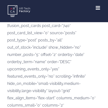
Skip
to
content
[fusion_post_cards post_card=”740″
post_card_list_view=”0″ source=”posts”
post_type=”post” posts_by=”all”
out_of_stock=”include” show_hidden=”no”
number_posts=”5″ offset=”2″ orderby=”date”
orderby_term=”name” order=”DESC”
upcoming_events_only=”yes”
featured_events_only=”no” scrolling=”infinite”
hide_on_mobile=”small-visibility,medium-
visibility,large-visibility” layout=”grid”
flex_align_items=”flex-start” columns_medium=”0″
columns_small=”0″ columns=”2″