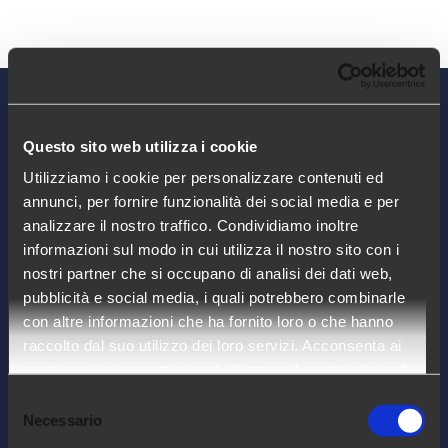
Questo sito web utilizza i cookie
Utilizziamo i cookie per personalizzare contenuti ed
annunci, per fornire funzionalità dei social media e per
analizzare il nostro traffico. Condividiamo inoltre
informazioni sul modo in cui utilizza il nostro sito con i
nostri partner che si occupano di analisi dei dati web,
pubblicità e social media, i quali potrebbero combinarle
con altre informazioni che ha fornito loro o che hanno
raccolto dal suo utilizzo dei loro servizi. Acconsenta ai
Arca24 è un HR Tech Factory specializzata
nostri cookie se continua ad utilizzare il nostro sito web.
nello sviluppo di software cloud per il
Selezione
settore delle risorse umane.
Necessario
del
consenso