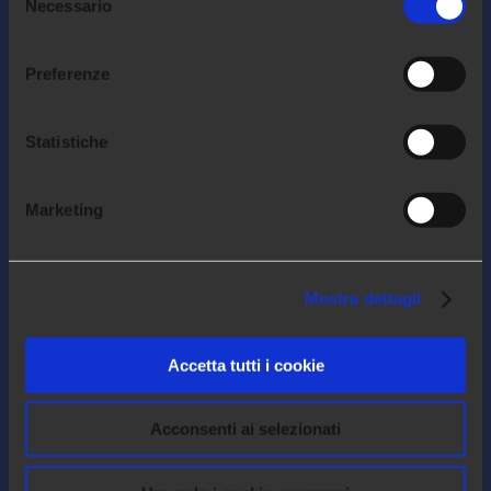
Necessario
del
settore delle risorse umane.
consenso
Preferenze
COMPANY
Statistiche
Chi siamo
Lavora con noi
Marketing
Contatti
Diventa partner
Mostra dettagli
FOLLOW US!
Accetta tutti i cookie
Acconsenti ai selezionati