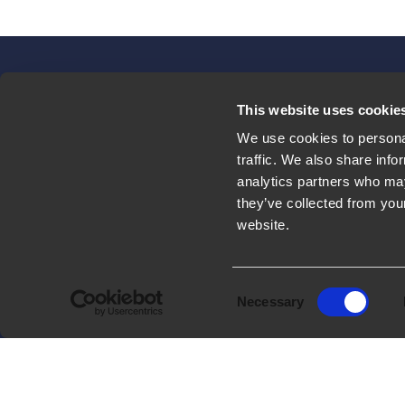
This website uses cookie
COMPANY
We use cookies to personal
traffic. We also share info
Quiénes so
analytics partners who may
they’ve collected from you
Trabajar con
website.
Contacto
Consent
Arca24 es una HR Tech Factory especializada
Necessary
FOLLOW US
Selection
en el desarrollo de software en la nube para
el sector de recursos humanos.