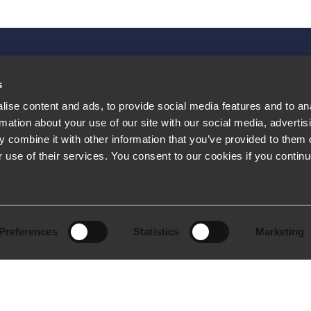
s
LEGAL
ise content and ads, to provide social media features and to an
rmation about your use of our site with our social media, advertis
mos
Politica de Privacidad y Cookies
 combine it with other information that you’ve provided to them o
r use of their services. You consent to our cookies if you continu
 nosotros
Politica de Calidad
Impressum
Preferences
Statistics
Marketing
!