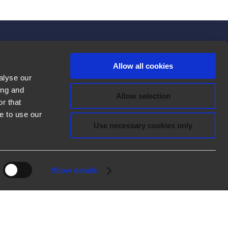
Allow all cookies
USEFUL LINKS
alyse our
ing and
Allow selection
Developers
r that
e to use our
Tutoriales de productos
Use necessary cookies only
2ark
Licencias de software libre
Show details