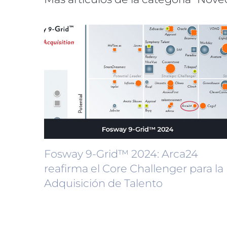
Fosway 9-Grid™ 2024: Arca24
reafirma el Core Challenger para la
Adquisición de Talento