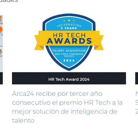
Arca24 recibe por tercer año
consecutivo el premio HR Tech a la
mejor solución de inteligencia de
talento