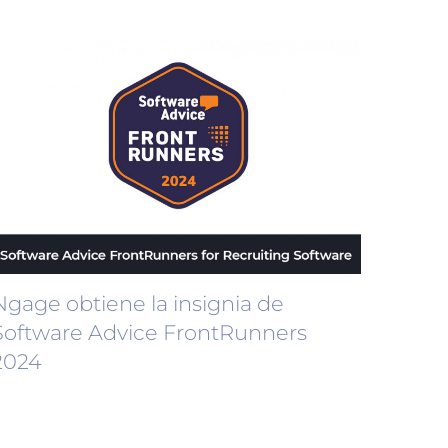
Ngage obtiene la insignia de
Software Advice FrontRunners
2024