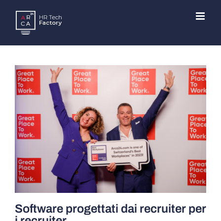
Skip
to
content
Software progettati dai recruiter per
i recruiter