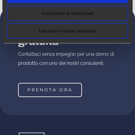
Acconsenti ai selezionati
Richiedi una demo
Usa solo i cookie necessari
gratuita
Contattaci senza impegno per una demo di
prodotto con uno dei nostri consulenti.
PRENOTA ORA