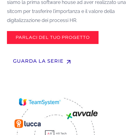
siamo la prima software house ad aver realizzato una
sitcom per trasferire l’importanza e il valore della
digitalizzazione dei processi HR.
PARLACI DEL TUO PROGETTO
arrow_upward
GUARDA LA SERIE