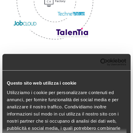
Gli operatori di mercato che ci
hanno scelto
I software di Arca24 possono essere acquistati
Questo sito web utilizza i cookie
direttamente o attraverso una rete di partner
Utilizziamo i cookie per personalizzare contenuti ed
composta dai più importanti player di mercato che
annunci, per fornire funzionalità dei social media e per
analizzare il nostro traffico. Condividiamo inoltre
hanno integrato all’interno della propria suite le
informazioni sul modo in cui utilizza il nostro sito con i
nostre soluzioni.
nostri partner che si occupano di analisi dei dati web,
pubblicità e social media, i quali potrebbero combinarle