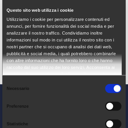
Questo sito web utilizza i cookie
Gestione dei dati
Utilizziamo i cookie per personalizzare contenuti ed
amministrativi
annunci, per fornire funzionalità dei social media e per
analizzare il nostro traffico. Condividiamo inoltre
Gestione dei dati amministrativi
informazioni sul modo in cui utilizza il nostro sito con i
Amministrazione CH | Salari CH | Dati
nostri partner che si occupano di analisi dei dati web,
amministrativi Prodotti di riferimento Ngage
pubblicità e social media, i quali potrebbero combinarle
Mese di rilascio Agosto 2022 Indice dei
con altre informazioni che ha fornito loro o che hanno
raccolto dal suo utilizzo dei loro servizi. Acconsenta ai
contenuti 1. Gestione dell’LPP 2. Perm
[...]
nostri cookie se continua ad utilizzare il nostro sito web.
Selezione
Necessario
del
consenso
Preferenze
Statistiche