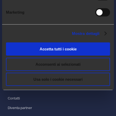
Marketing
Mostra dettagli
Arca24 è un HR Tech Factory specializzata
nello sviluppo di software cloud per il
settore delle risorse umane.
Accetta tutti i cookie
Acconsenti ai selezionati
COMPANY
Usa solo i cookie necessari
Chi siamo
Lavora con noi
Contatti
Diventa partner