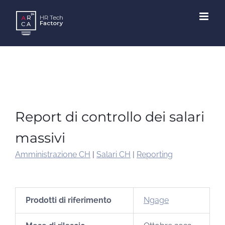
Skip
to
content
Report di controllo dei salari
massivi
Amministrazione CH
|
Salari CH
|
Reporting
Prodotti di riferimento
Ngage