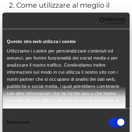
2. Come utilizzare al meglio il
report Massive Salary??
È consigliabile l’utilizzare di questo report assieme
Questo sito web utilizza i cookie
alla maschera di “Anteprima dei salari” , di modo da
Utilizziamo i cookie per personalizzare contenuti ed
poter avere una overview generale del processo
annunci, per fornire funzionalità dei social media e per
salariale. Il report è scaricabile in csv.
analizzare il nostro traffico. Condividiamo inoltre
informazioni sul modo in cui utilizza il nostro sito con i
nostri partner che si occupano di analisi dei dati web,
pubblicità e social media, i quali potrebbero combinarle
con altre informazioni che ha fornito loro o che hanno
raccolto dal suo utilizzo dei loro servizi. Acconsenta ai
nostri cookie se continua ad utilizzare il nostro sito web.
Selezione
Necessario
del
consenso