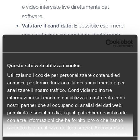
e video interviste live direttamente dal
software.
Valutare il candidato:
È possibile esprimere
una valutazione sul candidato direttamente
all’interno della sua scheda. Il sistema mette a
disposizione fino a 10 box di testo
personalizzabili.
Questo sito web utilizza i cookie
Condividere il profilo
: è possibile dare una
Utilizziamo i cookie per personalizzare contenuti ed
valutazione professionale e personale e
annunci, per fornire funzionalità dei social media e per
analizzare il nostro traffico. Condividiamo inoltre
condividere la scheda del candidato con il
informazioni sul modo in cui utilizza il nostro sito con i
bottone “share”. È possibile inoltre condividere
nostri partner che si occupano di analisi dei dati web,
la scheda del candidato anche con persone
pubblicità e social media, i quali potrebbero combinarle
esterne all’organizzazione. Il sistema tiene
con altre informazioni che ha fornito loro o che hanno
raccolto dal suo utilizzo dei loro servizi. Acconsenta ai
traccia della condivisione e dei feedback
nostri cookie se continua ad utilizzare il nostro sito web.
ricevuti.