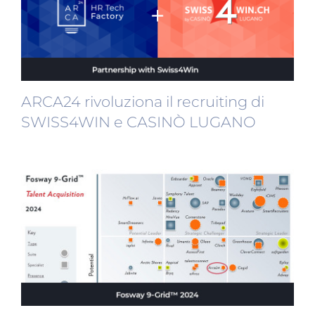
ARCA24 rivoluziona il recruiting di
SWISS4WIN e CASINÒ LUGANO