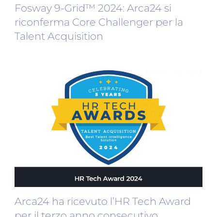
Fosway 9-Grid™ 2024: Arca24 si
riconferma Core Challenger per la
Talent Acquisition
Arca24 ha ricevuto l’HR Tech Award
per il terzo anno consecutivo