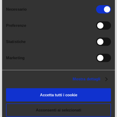
Selezione
Richiedere valutazioni multiple
: è possibile
Necessario
del
aggiungere, oltre alla scheda di valutazione
consenso
presente nel sistema, ulteriori schede
Preferenze
valutative preimpostate, compilabili da diverse
tipologie di valutatori.
Statistiche
Marketing
Mostra dettagli
Accetta tutti i cookie
Chi siamo
Acconsenti ai selezionati