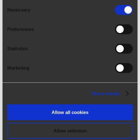
Consent
Necessary
Selection
Preferences
Statistics
Marketing
Creación del PDF del perfil del
Show details
candidato
Creación del PDF del perfil del candidato
Allow all cookies
Contratación | Reclutamiento Producto de
referencia Ngage, Talentum Mes Octubre
Allow selection
2021 Índice de contenidos 1. ¿Qué es un