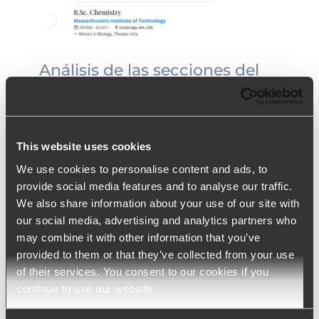
Análisis de las secciones del
CV e importación automática
de la foto del candidato
Análisis de las secciones del CV e
This website uses cookies
importación automática de la foto del
We use cookies to personalise content and ads, to
provide social media features and to analyse our traffic.
candidato Resume Parser Producto de
We also share information about your use of our site with
referencia Ngage, Talentum Mes Octubre
our social media, advertising and analytics partners who
2021 Índice de contenidos 1. ¿Qué es el Parsin
may combine it with other information that you’ve
[...]
provided to them or that they’ve collected from your use
of their services. You consent to our cookies if you
continue to use our website.