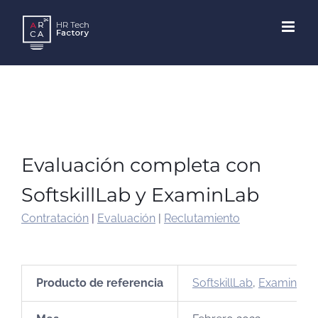
Skip
to
content
Evaluación completa con
SoftskillLab y ExaminLab
Contratación
|
Evaluación
|
Reclutamiento
Producto de referencia
SoftskillLab
,
ExaminLab