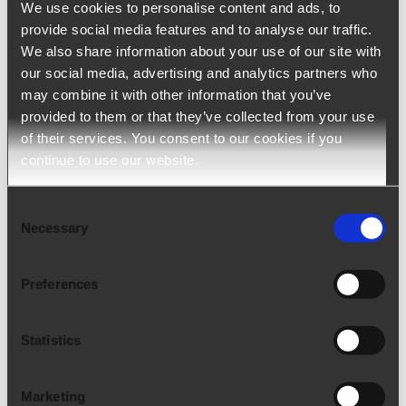
We use cookies to personalise content and ads, to
simultáneamente a cada candidato varias
provide social media features and to analyse our traffic.
pruebas en un solo correo electrónico, con
We also share information about your use of our site with
el fin de obtener una evaluación clara y
our social media, advertising and analytics partners who
may combine it with other information that you’ve
completa de la persona.
provided to them or that they’ve collected from your use
of their services. You consent to our cookies if you
En el segundo paso de la creación de una
continue to use our website.
nueva sesión, se pueden seleccionar varias
pruebas.
Consent
Necessary
Selection
Preferences
Statistics
Marketing