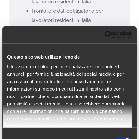
lavoratori residenti in Italia
Frontaliere dal: obbligatorio per i
lavoratori residenti in Italia
Nuova configurazione del regime di
“Concubinato”.
Notifica 120 giorni: per maggiori
Questo sito web utilizza i cookie
informazioni vi chiediamo di rivolgervi
Utilizziamo i cookie per personalizzare contenuti ed
al vostro “Ufficio per la sorveglianza
annunci, per fornire funzionalità dei social media e per
del mercato del lavoro”
analizzare il nostro traffico. Condividiamo inoltre
informazioni sul modo in cui utilizza il nostro sito con i
nostri partner che si occupano di analisi dei dati web,
pubblicità e social media, i quali potrebbero combinarle
con altre informazioni che ha fornito loro o che hanno
raccolto dal suo utilizzo dei loro servizi. Acconsenta ai
nostri cookie se continua ad utilizzare il nostro sito web.
Selezione