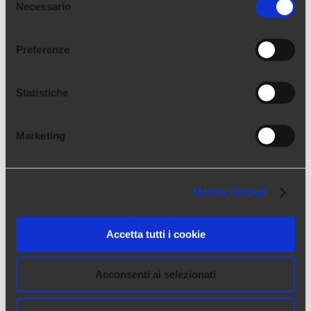
Necessario
del
consenso
Preferenze
Statistiche
Marketing
Mostra dettagli
Autore
Accetta tutti i cookie
Arca24
è un HR Tech Factory specializzata nello
Acconsenti ai selezionati
sviluppo di software cloud per il settore delle risorse
umane.