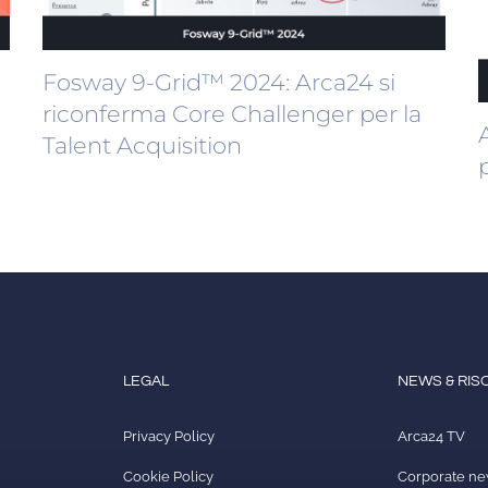
Fosway 9-Grid™ 2024: Arca24 si
riconferma Core Challenger per la
Talent Acquisition
LEGAL
NEWS & RIS
Privacy Policy
Arca24 TV
Cookie Policy
Corporate n