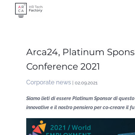
Skip
to
content
Arca24, Platinum Spon
Conference 2021
Corporate news
| 02.09.2021
Siamo lieti di essere Platinum Sponsor di questo
innovative e il nostro pensiero per co-creare il f