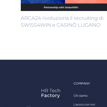
ARCA24 rivoluziona il recruiting di
SWISS4WIN e CASINÒ LUGANO
COMPANY
Chi siamo
Lavora con noi