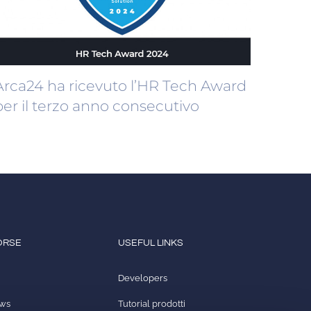
Arca24 ha ricevuto l’HR Tech Award
per il terzo anno consecutivo
ORSE
USEFUL LINKS
Developers
ews
Tutorial prodotti