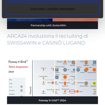
Usa solo i cookie necessari
ARCA24 rivoluziona il recruiting di
SWISS4WIN e CASINÒ LUGANO