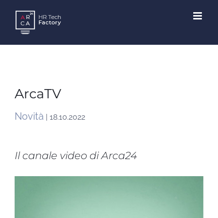
Skip
to
content
ArcaTV
Novità
| 18.10.2022
Il canale video di Arca24