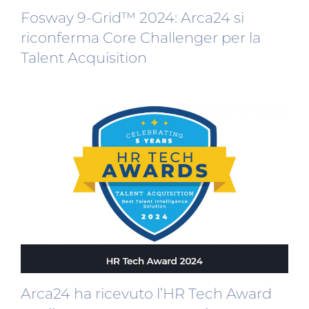
Fosway 9-Grid™ 2024: Arca24 si
riconferma Core Challenger per la
Talent Acquisition
Arca24 ha ricevuto l’HR Tech Award