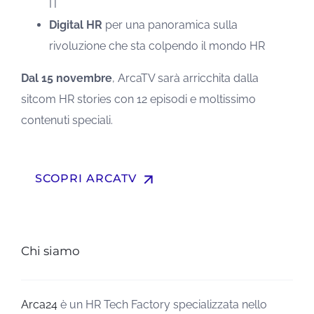
IT
Digital HR
per una panoramica sulla
rivoluzione che sta colpendo il mondo HR
Dal 15 novembre
, ArcaTV sarà arricchita dalla
sitcom HR stories con 12 episodi e moltissimo
contenuti speciali.
arrow_upward
SCOPRI ARCATV
Chi siamo
Arca24
è un HR Tech Factory specializzata nello