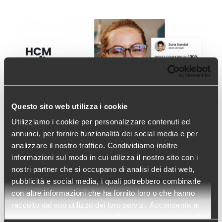
Questo sito web utilizza i cookie
Utilizziamo i cookie per personalizzare contenuti ed
annunci, per fornire funzionalità dei social media e per
analizzare il nostro traffico. Condividiamo inoltre
Talentum – Applicant Ranking
informazioni sul modo in cui utilizza il nostro sito con i
System
nostri partner che si occupano di analisi dei dati web,
pubblicità e social media, i quali potrebbero combinarle
Talentum è una soluzione end-to-end completa e
con altre informazioni che ha fornito loro o che hanno
intuitiva che permette al reparto HR di acquisire,
raccolto dal suo utilizzo dei loro servizi. Acconsenta ai
nostri cookie se continua ad utilizzare il nostro sito web.
gestire e ottimizzare la forza lavoro per tutto il ciclo