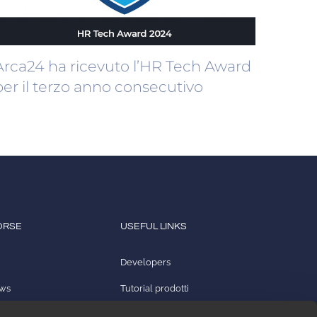
Arca24 ha ricevuto l’HR Tech Award
per il terzo anno consecutivo
ORSE
USEFUL LINKS
Developers
ews
Tutorial prodotti
ampa
2ark