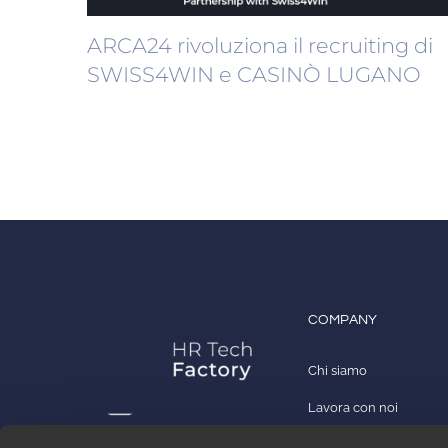
ARCA24 rivoluziona il recruiting di
SWISS4WIN e CASINÒ LUGANO
COMPANY
Chi siamo
Lavora con noi
Contatti