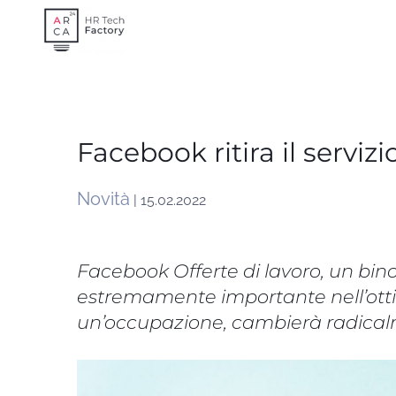
Skip
to
content
Facebook ritira il servizi
Novità
| 15.02.2022
Facebook Offerte di lavoro, un bino
estremamente importante nell’ottica
un’occupazione, cambierà radical