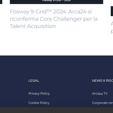
Fosway 9-Grid™ 2024: Arca24 si
riconferma Core Challenger per la
Talent Acquisition
LEGAL
NEWS & RIS
Privacy Policy
Arca24 TV
Cookie Policy
Corporate n
Quality Policy
Rassegna st