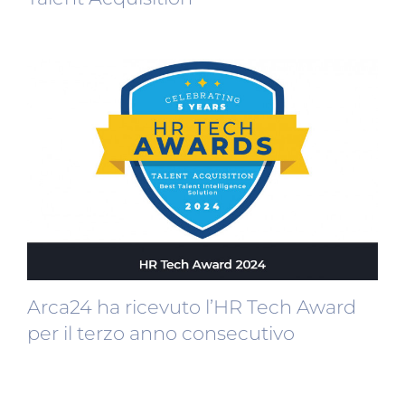
Arca24 ha ricevuto l’HR Tech Award
per il terzo anno consecutivo