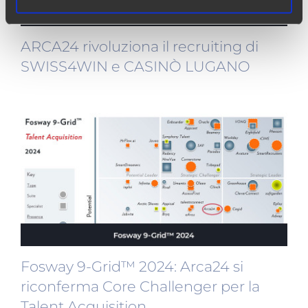
ARCA24 rivoluziona il recruiting di
SWISS4WIN e CASINÒ LUGANO
Fosway 9-Grid™ 2024: Arca24 si
riconferma Core Challenger per la
Talent Acquisition