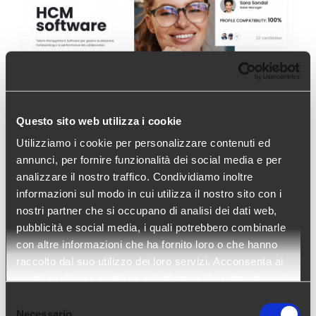
Questo sito web utilizza i cookie
Utilizziamo i cookie per personalizzare contenuti ed
Talentum – Applicant Ranking
annunci, per fornire funzionalità dei social media e per
System
analizzare il nostro traffico. Condividiamo inoltre
informazioni sul modo in cui utilizza il nostro sito con i
Talentum è una soluzione end-to-end completa e
nostri partner che si occupano di analisi dei dati web,
pubblicità e social media, i quali potrebbero combinarle
intuitiva che permette al reparto HR di acquisire,
con altre informazioni che ha fornito loro o che hanno
gestire e ottimizzare la forza lavoro per tutto il ciclo
raccolto dal suo utilizzo dei loro servizi. Acconsenta ai
di vita del collaboratore (dalle prime attività di
nostri cookie se continua ad utilizzare il nostro sito web.
ricerca e selezione, all’onboarding dei candidati
Selezione
Necessario