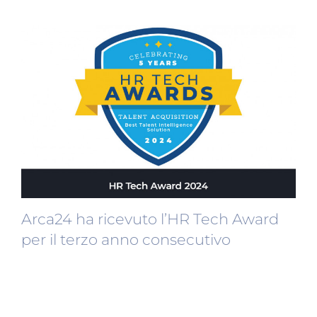
Arca24 ha ricevuto l’HR Tech Award
per il terzo anno consecutivo