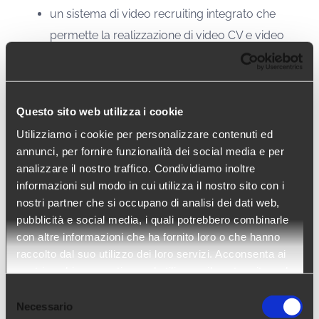
un sistema di video recruiting integrato che
permette la realizzazione di video CV e video
colloqui automatizzati, in differita e in real-time;
test adattivi a difficoltà incrementale che
consentono la misurazione delle competenze
Questo sito web utilizza i cookie
linguistiche e professionali (test di office, excel
Utilizziamo i cookie per personalizzare contenuti ed
e contabilità) dei candidati;
annunci, per fornire funzionalità dei social media e per
test psicometrici per stilare un profilo preciso
analizzare il nostro traffico. Condividiamo inoltre
delle capacità, delle competenze e dello stile
informazioni sul modo in cui utilizza il nostro sito con i
nostri partner che si occupano di analisi dei dati web,
psicologico del candidato nell’ambiente
pubblicità e social media, i quali potrebbero combinarle
lavorativo.
con altre informazioni che ha fornito loro o che hanno
raccolto dal suo utilizzo dei loro servizi. Acconsenta ai
Conclusione:
nostri cookie se continua ad utilizzare il nostro sito web.
Selezione
Necessario
Ormai da tempo, stiamo assistendo al graduale
del