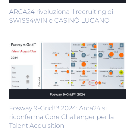
ARCA24 rivoluziona il recruiting di
SWISS4WIN e CASINÒ LUGANO
Fosway 9-Grid™ 2024: Arca24 si
riconferma Core Challenger per la
Talent Acquisition